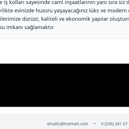
ve iş kolları sayesinde cami inşaatlarının yanı sıra siz
rlikte evinizde huzuru yaşayacağınız lüks ve modern 
lerimize dürüst, kaliteli ve ekonomik yapılar oluştu
bu imkanı sağlamaktır.
ahodlu@hotmail.com
•
0 (536) 261 07