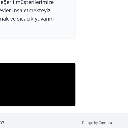
 değerli müşterilerimize
evler inşa etmekteyiz.
rmak ve sıcacık yuvanın
 07
Design by
Consora